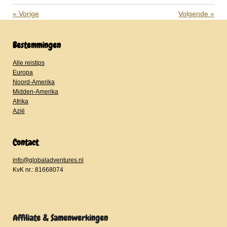
«
Vorige
Volgende
»
Bestemmingen
Alle reistips
Europa
Noord-Amerika
Midden-Amerika
Afrika
Azië
Contact
info@globaladventures.nl
KvK nr.: 81668074
Affiliate & Samenwerkingen