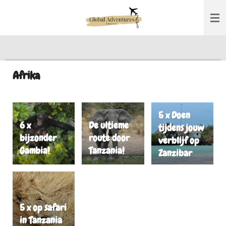
Ga
direct
naar
de
hoofdinhoud
Afrika
5 x Doen
6 x
De ultieme
tijdens jouw
bijzonder
route door
verblijf op
Gambia!
Tanzania!
Zanzibar
5 x op safari
in Tanzania