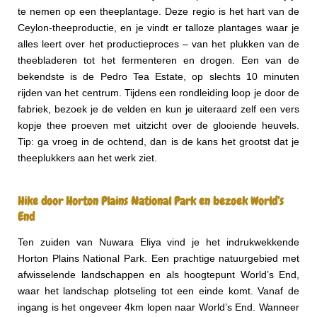
te nemen op een theeplantage. Deze regio is het hart van de
Ceylon-theeproductie, en je vindt er talloze plantages waar je
alles leert over het productieproces – van het plukken van de
theebladeren tot het fermenteren en drogen. Een van de
bekendste is de Pedro Tea Estate, op slechts 10 minuten
rijden van het centrum. Tijdens een rondleiding loop je door de
fabriek, bezoek je de velden en kun je uiteraard zelf een vers
kopje thee proeven met uitzicht over de glooiende heuvels.
Tip: ga vroeg in de ochtend, dan is de kans het grootst dat je
theeplukkers aan het werk ziet.
Hike door Horton Plains National Park en bezoek World’s
End
Ten zuiden van Nuwara Eliya vind je het indrukwekkende
Horton Plains National Park. Een prachtige natuurgebied met
afwisselende landschappen en als hoogtepunt World’s End,
waar het landschap plotseling tot een einde komt. Vanaf de
ingang is het ongeveer 4km lopen naar World’s End. Wanneer