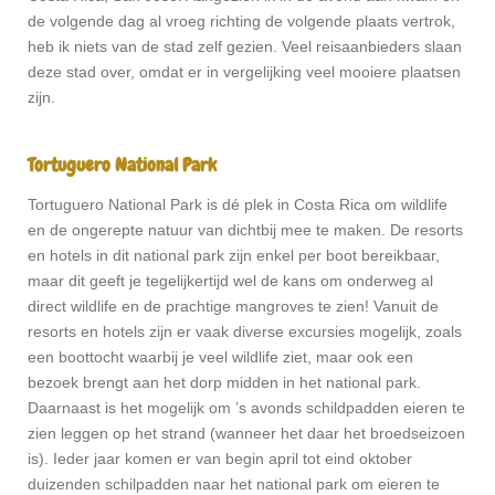
de volgende dag al vroeg richting de volgende plaats vertrok,
heb ik niets van de stad zelf gezien. Veel reisaanbieders slaan
deze stad over, omdat er in vergelijking veel mooiere plaatsen
zijn.
Tortuguero National Park
Tortuguero National Park is dé plek in Costa Rica om wildlife
en de ongerepte natuur van dichtbij mee te maken. De resorts
en hotels in dit national park zijn enkel per boot bereikbaar,
maar dit geeft je tegelijkertijd wel de kans om onderweg al
direct wildlife en de prachtige mangroves te zien! Vanuit de
resorts en hotels zijn er vaak diverse excursies mogelijk, zoals
een boottocht waarbij je veel wildlife ziet, maar ook een
bezoek brengt aan het dorp midden in het national park.
Daarnaast is het mogelijk om ’s avonds schildpadden eieren te
zien leggen op het strand (wanneer het daar het broedseizoen
is). Ieder jaar komen er van begin april tot eind oktober
duizenden schilpadden naar het national park om eieren te