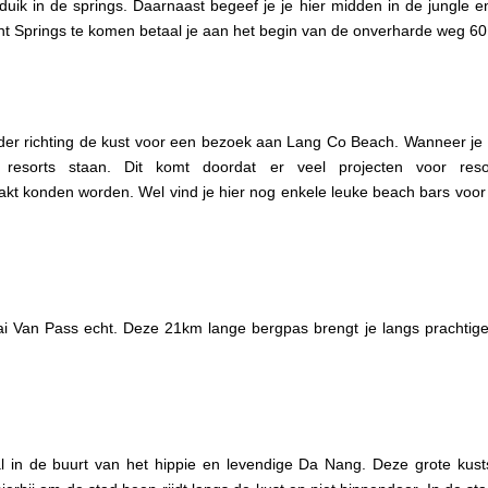
duik in de springs. Daarnaast begeef je je hier midden in de jungle 
nt Springs te komen betaal je aan het begin van de onverharde weg 6
rder richting de kust voor een bezoek aan Lang Co Beach. Wanneer je hie
resorts staan. Dit komt doordat er veel projecten voor reso
kt konden worden. Wel vind je hier nog enkele leuke beach bars voor
i Van Pass echt. Deze 21km lange bergpas brengt je langs prachtige 
 in de buurt van het hippie en levendige Da Nang. Deze grote kustst