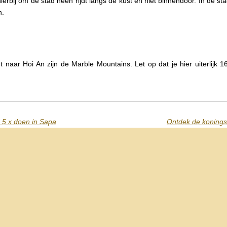
ierbij om de stad heen rijdt langs de kust en niet binnendoor. In de stad
n.
jdt naar Hoi An zijn de Marble Mountains. Let op dat je hier uiterlijk
 5 x doen in Sapa
Ontdek de konings