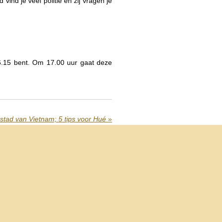
 vind je veel politie en zij vragen je
 16.15 bent. Om 17.00 uur gaat deze
stad van Vietnam; 5 tips voor Hué
»