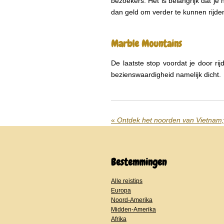
bezoekers. Het is belangrijk dat je h
dan geld om verder te kunnen rijde
Marble Mountains
De laatste stop voordat je door ri
bezienswaardigheid namelijk dicht.
«
Ontdek het noorden van Vietnam;
Bestemmingen
Alle reistips
Europa
Noord-Amerika
Midden-Amerika
Afrika