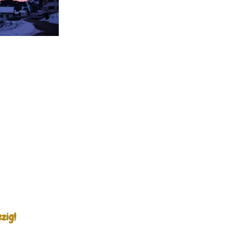
ezig!