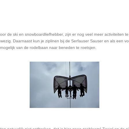
oor de ski en snowboardliefhebber, zijn er nog veel meer activiteiten te
zig. Daarnaast kun je ziplinen bij de Serfauser Sauser en als een vog
s mogelijk van de rodelbaan naar beneden te roetsjen.
eten natuurlijk niet ontbreken, dat is hier geen probleem! Zowel op de pis