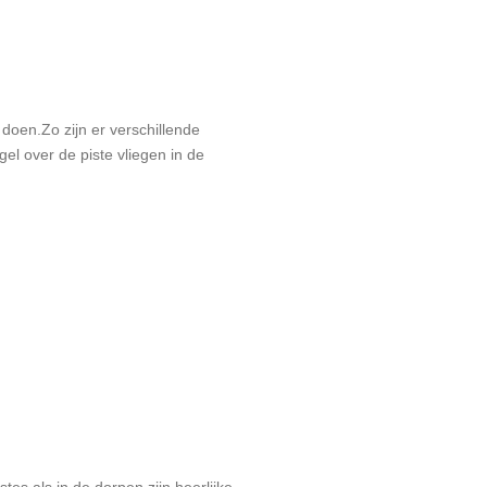
 doen.Zo zijn er verschillende
el over de piste vliegen in de
tes als in de dorpen zijn heerlijke